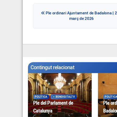
Navegació
Ple ordinari Ajuntament de Badalona | 2
d'entrades
març de 2026
Contingut relacionat
POLÍTICA
BDNDIGITALTV
POLÍTIC
Ple del Parlament de
Ple ord
Catalunya
Badalon