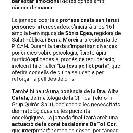
benestar emocional
de les dones amb
càncer de mama
.
La jornada, oberta a
professionals sanitaris i
persones interessades
, s’iniciarà a les
16 h
amb la benvinguda de
Sònia Egea
, regidora de
Salut Pública, i
Berna Moreira
, presidenta de
PICAM. Durant la tarda s’impartiran diverses
ponències sobre psicologia, fisioteràpia i
nutrició aplicades al procés de recuperació,
incloent-hi el taller “
La teva pell et parla
”, que
oferirà consells de cuina saludable per
reforçar la pell des de dins.
També hi haurà una
ponència de la Dra. Alba
Català
, dermatòloga de la Clínica Teknon i
Grup Quirón Salut, dedicada a les necessitats
dermatològiques de les pacients
oncològiques. La jornada finalitzarà amb una
actuació de la coral badalonina De Tot Cor
,
que interpretarà temes de gòspel per tancar