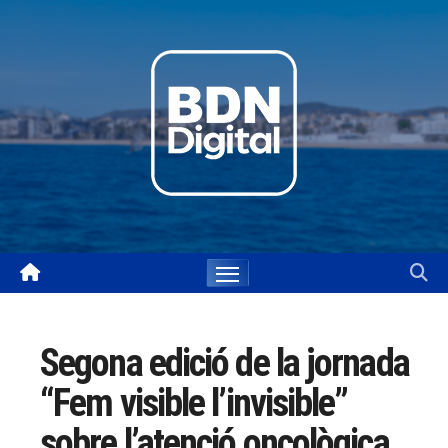
Skip
to
content
Segona edició de la jornada
“Fem visible l’invisible”
sobre l’atenció oncològica