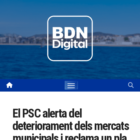
Skip
to
content
El PSC alerta del
deteriorament dels mercats
municipals i reclama un pla