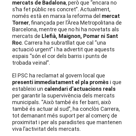
mercats de Badalona
, però que “encara no
s’ha fet públic res concret”. Actualment,
només està en marxa la reforma del
mercat
Torner
, finançada per l’Àrea Metropolitana de
Barcelona, mentre que no hi ha novetats als
mercats de
Llefià, Maignon, Pomar ni Sant
Roc
. Carrera ha subratllat que cal “una
actuació urgent” i ha advertit que aquests
espais “són el cor dels barris i punts de
trobada veïnal”.
El PSC ha reclamat al govern local que
presenti immediatament el pla promès
i que
estableixi un
calendari d’actuacions reals
per garantir la supervivència dels mercats
municipals. “Això també és fer barri, això
també és actuar al sud”, ha conclòs Carrera,
tot demanant més suport per al comerç de
proximitat i per als paradistes que mantenen
viva l’activitat dels mercats.