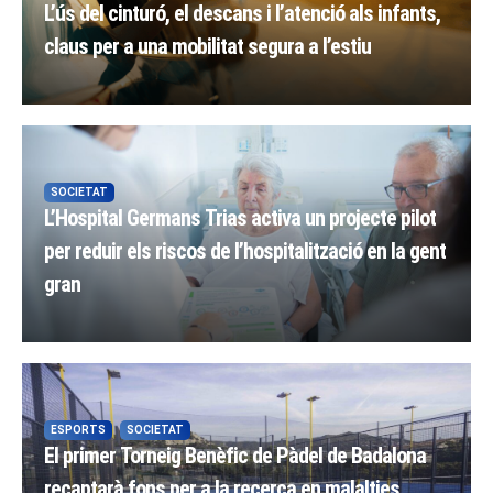
L’ús del cinturó, el descans i l’atenció als infants,
claus per a una mobilitat segura a l’estiu
SOCIETAT
L’Hospital Germans Trias activa un projecte pilot
per reduir els riscos de l’hospitalització en la gent
gran
ESPORTS
SOCIETAT
El primer Torneig Benèfic de Pàdel de Badalona
recaptarà fons per a la recerca en malalties