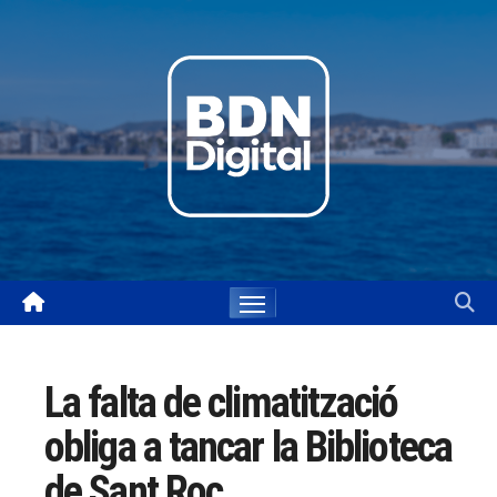
Skip
to
content
La falta de climatització
obliga a tancar la Biblioteca
de Sant Roc