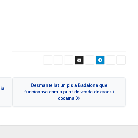
Navegació
Desmantellat un pis a Badalona que
ria
d'entrades
funcionava com a punt de venda de crack i
cocaïna