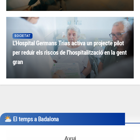
SOCIETAT
L’Hospital Germans Trias activa un projecte pilot
per reduir els riscos de l’hospitalització en la gent
gran
El temps a Badalona