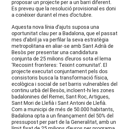
proposar un projecte per a un barri diferent.
Es preveu que la resolució provisional es doni
a conèixer durant el mes d’octubre.
Aquesta nova línia d’ajuts suposa una
oportunitat clau per a Badalona, que el passat
mes d’abril ja va perfilar la seva estratègia
metropolitana en aliar-se amb Sant Adrià de
Besòs per presentar una candidatura
conjunta de 25 milions d’euros sota el lema
‘Recosint fronteres: Teixint comunitat’
. El
projecte executat conjuntament pels dos
consistoris busca la transformació física,
ecològica i social de set barris vulnerables del
continu urbà del Besòs, incloent-hi les zones
badalonines del Remei, Sant Roc, Artigues,
Sant Mori de Llefià i Sant Antoni de Llefià
.
Com a municipi de més de 50.000 habitants,
Badalona opta a un finançament del 50% del
pressupost per part de la Generalitat, amb un
límit fixat de 25 milions d’euros per programa.