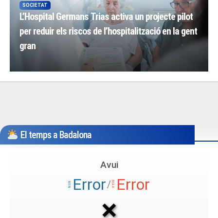
SOCIETAT
L’Hospital Germans Trias activa un projecte pilot
per reduir els riscos de l’hospitalització en la gent
gran
El temps a Badalona