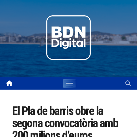
Skip
to
content
El Pla de barris obre la
segona convocatòria amb
200 milions d’euros