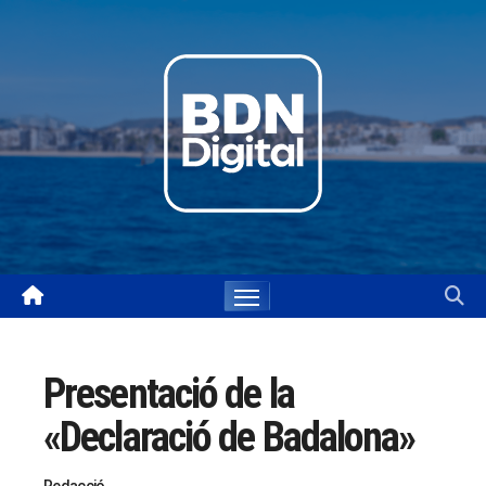
Skip
to
content
Presentació de la
«Declaració de Badalona»