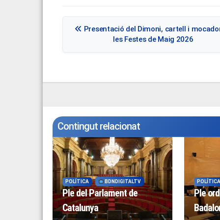
Navegació
Presentació del Dimoni, cartell i mocado
d'entrades
les Festes de Maig 2026
Contingut relacionat
POLÍTICA
BDNDIGITALTV
POLÍTIC
Ple del Parlament de
Ple ord
Catalunya
Badalon