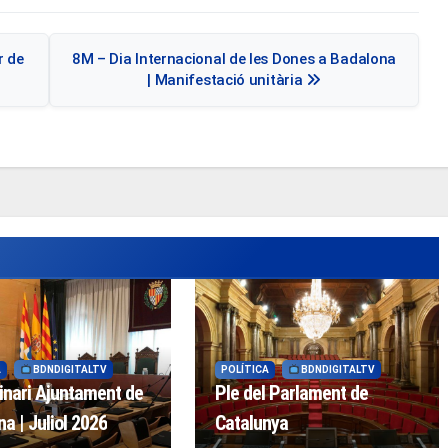
r de
8M – Dia Internacional de les Dones a Badalona
| Manifestació unitària
A
BDNDIGITALTV
POLÍTICA
BDNDIGITALTV
inari Ajuntament de
Ple del Parlament de
a | Juliol 2026
Catalunya