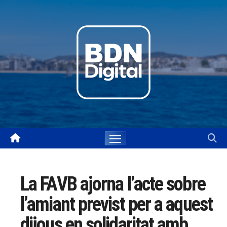
Skip
to
content
La FAVB ajorna l’acte sobre
l’amiant previst per a aquest
dijous en solidaritat amb