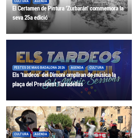
CULTURA
AGENDA
El Certamen de Pintura ‘Zurbarán’ commemora la
seva 25a edició
FESTES DE MAIG BADALONA 2026
AGENDA
CULTURA
Els ‘tardeos’ del Dimoni ompliran de música la
plaça del President Tarradellas
CULTURA
AGENDA