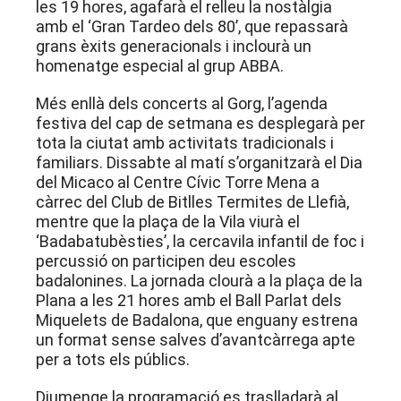
les 19 hores, agafarà el relleu la nostàlgia
amb el ‘Gran Tardeo dels 80’, que repassarà
grans èxits generacionals i inclourà un
homenatge especial al grup ABBA.
Més enllà dels concerts al Gorg, l’agenda
festiva del cap de setmana es desplegarà per
tota la ciutat amb activitats tradicionals i
familiars. Dissabte al matí s’organitzarà el Dia
del Micaco al Centre Cívic Torre Mena a
càrrec del Club de Bitlles Termites de Llefià,
mentre que la plaça de la Vila viurà el
‘Badabatubèsties’, la cercavila infantil de foc i
percussió on participen deu escoles
badalonines. La jornada clourà a la plaça de la
Plana a les 21 hores amb el Ball Parlat dels
Miquelets de Badalona, que enguany estrena
un format sense salves d’avantcàrrega apte
per a tots els públics.
Diumenge la programació es traslladarà al