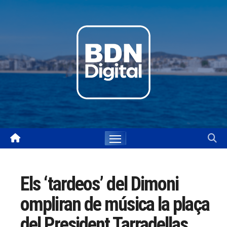
Skip
to
content
Els ‘tardeos’ del Dimoni
ompliran de música la plaça
del President Tarradellas