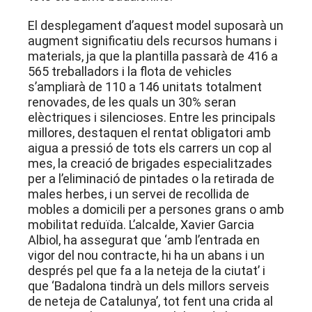
El desplegament d’aquest model suposarà un
augment significatiu dels recursos humans i
materials, ja que la plantilla passarà de 416 a
565 treballadors i la flota de vehicles
s’ampliarà de 110 a 146 unitats totalment
renovades, de les quals un 30% seran
elèctriques i silencioses
. Entre les principals
millores, destaquen el rentat obligatori amb
aigua a pressió de tots els carrers un cop al
mes, la creació de brigades especialitzades
per a l’eliminació de pintades o la retirada de
males herbes, i un servei de recollida de
mobles a domicili per a persones grans o amb
mobilitat reduïda
. L’alcalde, Xavier Garcia
Albiol, ha assegurat que ‘amb l’entrada en
vigor del nou contracte, hi ha un abans i un
després pel que fa a la neteja de la ciutat’ i
que ‘Badalona tindrà un dels millors serveis
de neteja de Catalunya’, tot fent una crida al