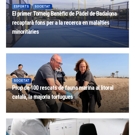
ESPORTS
SOCIETAT
El primer Torneig Benèfic de Pàdel de Badalona
recaptarà fons per a la recerca en malalties
minoritàries
SOCIETAT
Prop de 100 rescats de fauna marina al litoral
català, la majoria tortugues