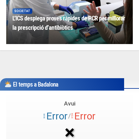
SOCIETAT
L’ICS desplega proves ràpides de PCR per millorar
la prescripció d’antibiòtics
El temps a Badalona