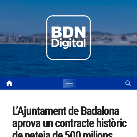
Skip
to
content
L’Ajuntament de Badalona
aprova un contracte històric
de neteja de 500 milions