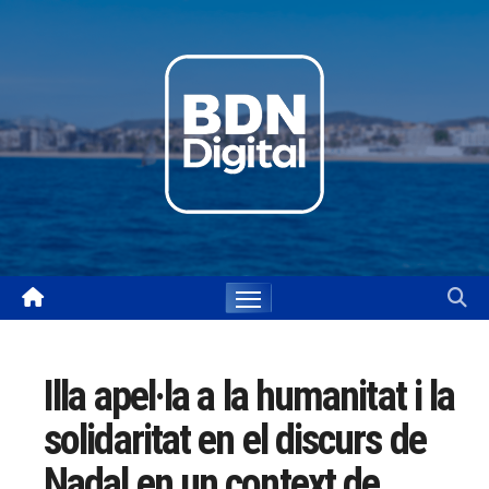
Skip
to
content
Illa apel·la a la humanitat i la
solidaritat en el discurs de
Nadal en un context de