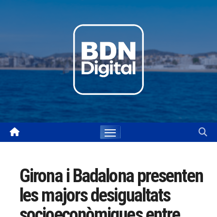
Skip
to
content
Girona i Badalona presenten
les majors desigualtats
socioeconòmiques entre