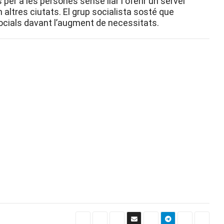
per a les persones sense llar i oferir un servei
 altres ciutats. El grup socialista sosté que
socials davant l’augment de necessitats.