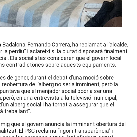
a Badalona, Fernando Carrera, ha reclamat a l’alcalde,
 la perdiu” i aclareixi si la ciutat disposarà finalment
ial. Els socialistes consideren que el govern local
ns contradictòries sobre aquests equipaments.
mes de gener, durant el debat d’una moció sobre
a reobertura de l’alberg no seria imminent, però la
apuntava que el menjador social podria ser una
erò, en una entrevista a la televisió municipal,
’un alberg social i ha tornat a assegurar que el
à treballant”.
i mig que el govern anuncia la imminent obertura del
litzat. El PSC reclama “rigor i transparència” i