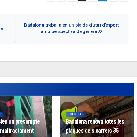
Badalona treballa en un pla de ciutat d’esport
la
amb perspectiva de gènere
T
SOCIETAT
ien un presumpte
Badalona renova totes les
 maltractament
plaques dels carrers 35