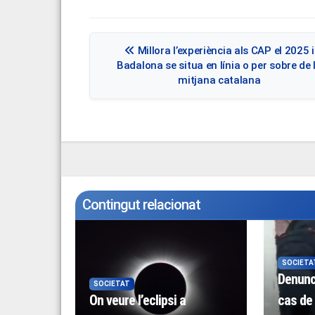
Navegació
Millora l’experiència als CAP el 2025 i
d'entrades
Badalona se situa en línia o per sobre de 
mitjana catalana
Contingut relacionat
SOCIETA
Denunc
SOCIETAT
On veure l’eclipsi a
cas de