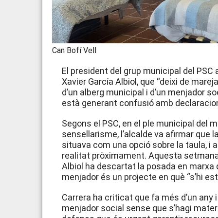
Can Bofí Vell
El president del grup municipal del PSC 
Xavier García Albiol, que “deixi de marejar
d’un alberg municipal i d’un menjador soc
està generant confusió amb declaracio
Segons el PSC, en el ple municipal del 
sensellarisme, l’alcalde va afirmar que l
situava com una opció sobre la taula, i 
realitat pròximament. Aquesta setmana, p
Albiol ha descartat la posada en marxa d
menjador és un projecte en què “s’hi est
Carrera ha criticat que fa més d’un any 
menjador social sense que s’hagi materia