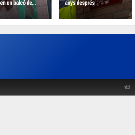
en un balcó de
anys després
na
Inici