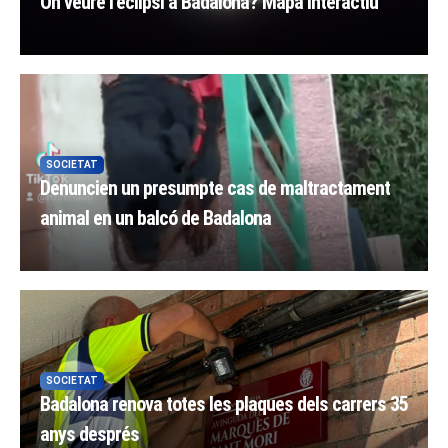
On veure l’eclipsi a Badalona? Mapa interactiu
SOCIETAT
Denuncien un presumpte cas de maltractament
animal en un balcó de Badalona
SOCIETAT
Badalona renova totes les plaques dels carrers 35
anys després