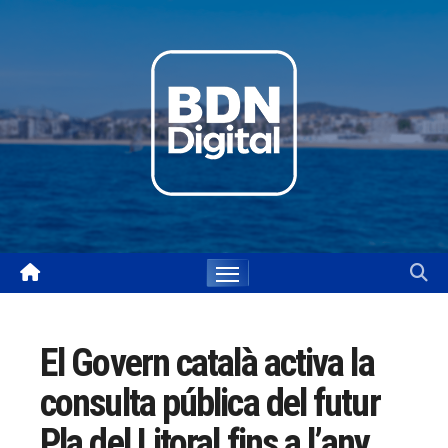
Skip
to
content
El Govern català activa la
consulta pública del futur
Pla del Litoral fins a l’any