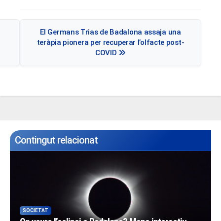
Navegació
El Germans Trias de Badalona assaja una
d'entrades
teràpia pionera per recuperar l’olfacte post-
COVID
Contingut relacionat
SOCIETAT