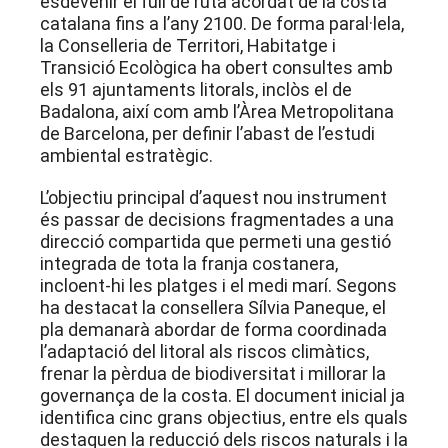
esdevenir el full de ruta acordat de la costa
catalana fins a l’any 2100
. De forma paral·lela,
la Conselleria de Territori, Habitatge i
Transició Ecològica ha obert consultes amb
els 91 ajuntaments litorals, inclòs el de
Badalona, així com amb l’Àrea Metropolitana
de Barcelona, per definir l’abast de l’estudi
ambiental estratègic
.
L’objectiu principal d’aquest nou instrument
és passar de decisions fragmentades a una
direcció compartida que permeti una gestió
integrada de tota la franja costanera,
incloent-hi les platges i el medi marí
. Segons
ha destacat la consellera Sílvia Paneque, el
pla demanarà abordar de forma coordinada
l’adaptació del litoral als riscos climàtics,
frenar la pèrdua de biodiversitat i millorar la
governança de la costa
. El document inicial ja
identifica cinc grans objectius, entre els quals
destaquen la reducció dels riscos naturals i la