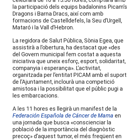
la participació dels equips badalonins Picam’s
Dragons i Barna Dracs, així com amb
formacions de Castelldefels, la Seu d’Urgell,
Mataró i la Vall d’Hebron.
La regidora de Salut Pública, Sònia Egea, que
assistirà a l’obertura, ha destacat que «des
del Govern municipal fem costat a aquesta
iniciativa que uneix esforç, esport, solidaritat,
companyia i esperança». L’activitat,
organitzada per l’entitat PICAM amb el suport
de l’Ajuntament, inclourà una competició
amistosa i la possibilitat que el públic pugi a
les embarcacions.
A les 11 hores es llegirà un manifest de la
Federación Española de Cáncer de Mama
en
una jornada que busca «conscienciar la
població de la importància del diagnòstic
precoç» d’aquest tumor, el més freqüent en