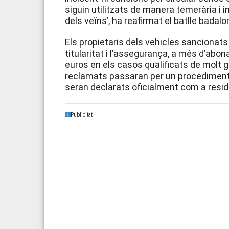
siguin utilitzats de manera temerària i in
dels veïns’, ha reafirmat el batlle badalon
Els propietaris dels vehicles sancionat
titularitat i l’assegurança, a més d’abon
euros en els casos qualificats de molt g
reclamats passaran per un procediment a
seran declarats oficialment com a residu
Publicitat