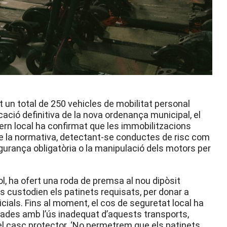
 un total de 250 vehicles de mobilitat personal
cació definitiva de la nova ordenança municipal, el
rn local ha confirmat que les immobilitzacions
e la normativa, detectant-se conductes de risc com
gurança obligatòria o la manipulació dels motors per
ol, ha ofert una roda de premsa al nou dipòsit
es custodien els patinets requisats, per donar a
icials. Fins al moment, el cos de seguretat local ha
nades amb l’ús inadequat d’aquests transports,
 el casc protector. ‘No permetrem que els patinets