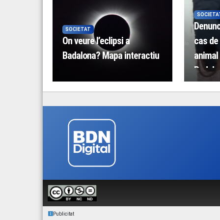
SOCIETA
Denunc
SOCIETAT
On veure l’eclipsi a
cas de
Badalona? Mapa interactiu
animal 
Badalo
Publicitat