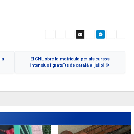
 a
El CNL obre la matrícula per als cursos
intensius i gratuïts de català al juliol