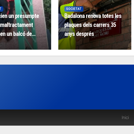
T
SOCIETAT
ien un presumpte
Badalona renova totes les
 maltractament
plaques dels carrers 35
en un balcó de
anys després
na
Inici