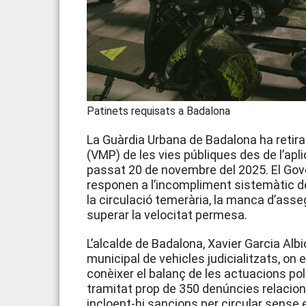
Patinets requisats a Badalona
La Guàrdia Urbana de Badalona ha retirat
(VMP) de les vies públiques des de l’apli
passat 20 de novembre del 2025. El Gove
responen a l’incompliment sistemàtic d
la circulació temerària, la manca d’asse
superar la velocitat permesa.
L’alcalde de Badalona, Xavier Garcia Albi
municipal de vehicles judicialitzats, on 
conèixer el balanç de les actuacions pol
tramitat prop de 350 denúncies relacio
incloent-hi sancions per circular sense