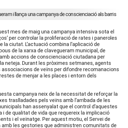
ueram i llança una campanya de conscienciació als barris
quest mes de maig una campanya intensiva sota el
’ per controlar la proliferació de rates i paneroles
s de la ciutat. L’actuació combina l’aplicació de
 pous de la xarxa de clavegueram municipal, de
e, amb accions de conscienciació ciutadana per
 la neteja. Durant les pròximes setmanes, agents
 les associacions de veïns per difondre recomanacions
restes de menjar a les places i entorn dels
uesta campanya neix de la necessitat de reforçar la
ixes traslladades pels veïns amb l’arribada de les
municipals han assenyalat que el control d’aquestes
i de qualitat de vida que requereix la implicació
ents i el veïnatge. Per aquest motiu, el Servei de
à amb les gestories que administren comunitats de