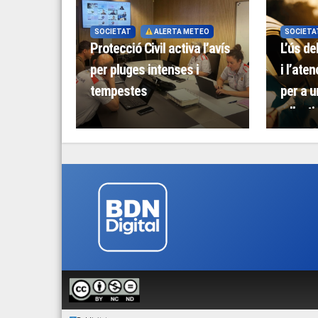
SOCIETAT
ALERTA METEO
SOCIETA
Protecció Civil activa l’avís
L’ús de
per pluges intenses i
i l’ate
tempestes
per a u
a l’esti