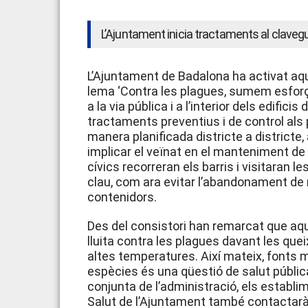
L’Ajuntament inicia tractaments al claveg
L’Ajuntament de Badalona ha activat a
lema ‘Contra les plagues, sumem esforços
a la via pública i a l’interior dels edifici
tractaments preventius i de control als
manera planificada districte a district
implicar el veïnat en el manteniment de
cívics recorreran els barris i visitaran
clau, com ara evitar l’abandonament de 
contenidors.
Des del consistori han remarcat que aq
lluita contra les plagues davant les que
altes temperatures. Així mateix, fonts 
espècies és una qüestió de salut pública 
conjunta de l’administració, els establim
Salut de l’Ajuntament també contactar