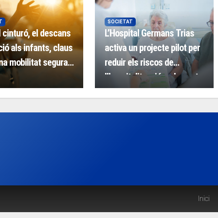
T
SOCIETAT
l cinturó, el descans
L’Hospital Germans Trias
nció als infants, claus
activa un projecte pilot per
na mobilitat segura
reduir els riscos de
u
l’hospitalització en la gent
gran
Inici