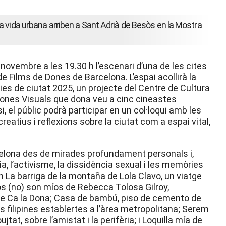
a vida urbana arriben a Sant Adrià de Besòs en la Mostra
novembre a les 19.30 h l’escenari d’una de les cites
 Films de Dones de Barcelona. L’espai acollirà la
es de ciutat 2025, un projecte del Centre de Cultura
ones Visuals que dona veu a cinc cineastes
 el públic podrà participar en un col·loqui amb les
eatius i reflexions sobre la ciutat com a espai vital,
celona des de mirades profundament personals i,
ia, l’activisme, la dissidència sexual i les memòries
 La barriga de la montaña de Lola Clavo, un viatge
s (no) son míos de Rebecca Tolosa Gilroy,
e Ca la Dona; Casa de bambú, piso de cemento de
 filipines establertes a l’àrea metropolitana; Serem
tat, sobre l’amistat i la perifèria; i Loquilla mía de