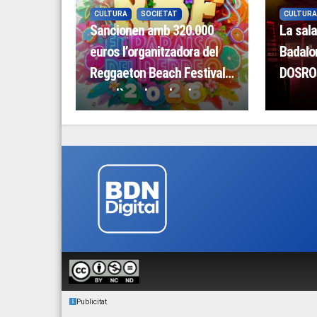
CULTURA
SOCIETAT
CULTURA
Sancionen amb 320.000
La sala
euros l’organitzadora del
Badalo
Reggaeton Beach Festival
DOSROM
per clàusules abusives
noves d
Publicitat