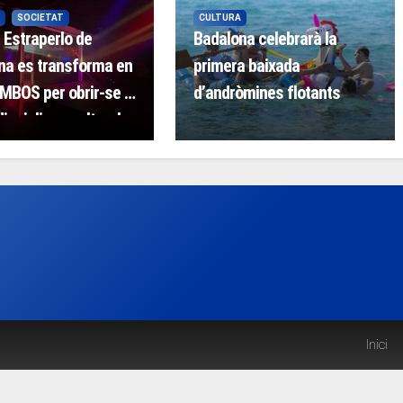
SOCIETAT
CULTURA
 Estraperlo de
Badalona celebrarà la
na es transforma en
primera baixada
BOS per obrir-se a
d’andròmines flotants
isciplines culturals
Inici