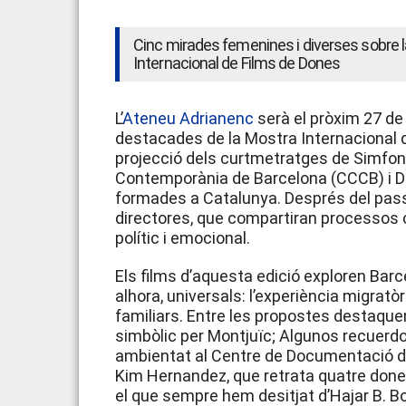
Cinc mirades femenines i diverses sobre l
Internacional de Films de Dones
L’
Ateneu Adrianenc
serà el pròxim 27 de 
destacades de la Mostra Internacional de
projecció dels curtmetratges de Simfoni
Contemporània de Barcelona (CCCB) i D
formades a Catalunya. Després del passi,
directores, que compartiran processos cr
polític i emocional.
Els films d’aquesta edició exploren Bar
alhora, universals: l’experiència migratòr
familiars. Entre les propostes destaquen
simbòlic per Montjuïc; Algunos recuerdo
ambientat al Centre de Documentació d
Kim Hernandez, que retrata quatre dones
el que sempre hem desitjat d’Hajar B. Bouj