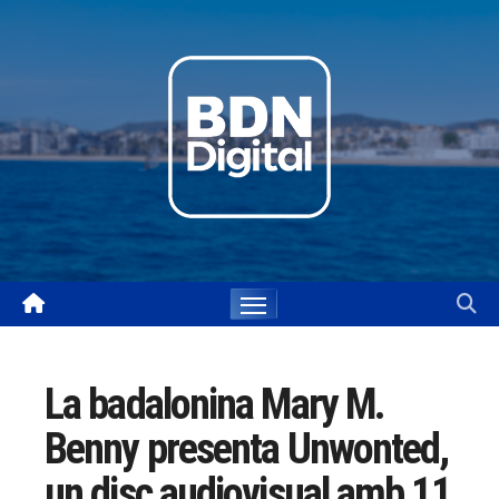
Skip
to
content
La badalonina Mary M.
Benny presenta Unwonted,
un disc audiovisual amb 11