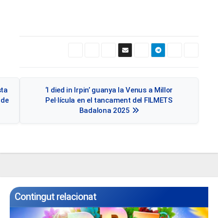
Navegació
sta
‘I died in Irpin’ guanya la Venus a Millor
d'entrades
 de
Pel·lícula en el tancament del FILMETS
Badalona 2025
Contingut relacionat