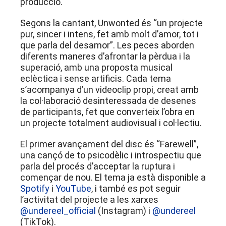
producció.
Segons la cantant, Unwonted és “un projecte
pur, sincer i intens, fet amb molt d’amor, tot i
que parla del desamor”. Les peces aborden
diferents maneres d’afrontar la pèrdua i la
superació, amb una proposta musical
eclèctica i sense artificis. Cada tema
s’acompanya d’un videoclip propi, creat amb
la col·laboració desinteressada de desenes
de participants, fet que converteix l’obra en
un projecte totalment audiovisual i col·lectiu.
El primer avançament del disc és “Farewell”,
una cançó de to psicodèlic i introspectiu que
parla del procés d’acceptar la ruptura i
començar de nou. El tema ja està disponible a
Spotify
i
YouTube
, i també es pot seguir
l’activitat del projecte a les xarxes
@undereel_official
(Instagram) i
@undereel
(TikTok).