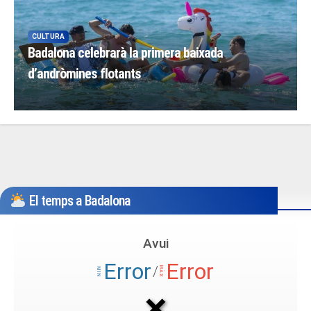
CULTURA
Badalona celebrarà la primera baixada
d’andròmines flotants
El temps a Badalona