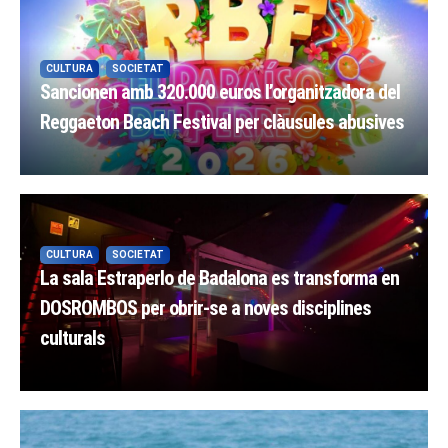
CULTURA
SOCIETAT
Sancionen amb 320.000 euros l’organitzadora del
Reggaeton Beach Festival per clàusules abusives
CULTURA
SOCIETAT
La sala Estraperlo de Badalona es transforma en
DOSROMBOS per obrir-se a noves disciplines
culturals