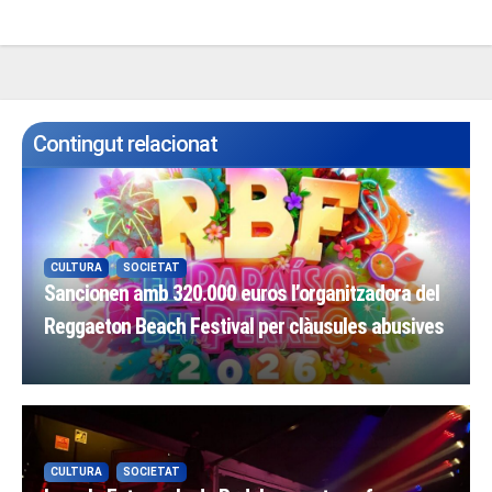
Contingut relacionat
CULTURA
SOCIETAT
Sancionen amb 320.000 euros l’organitzadora del
Reggaeton Beach Festival per clàusules abusives
CULTURA
SOCIETAT