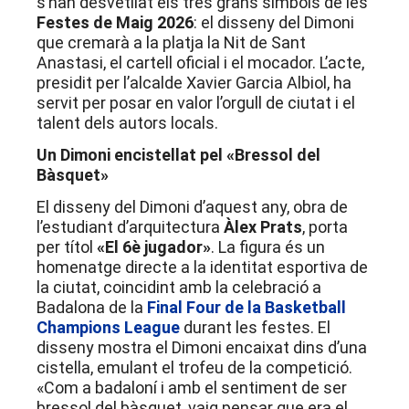
s’han desvetllat els tres grans símbols de les
Festes de Maig 2026
: el disseny del Dimoni
que cremarà a la platja la Nit de Sant
Anastasi, el cartell oficial i el mocador. L’acte,
presidit per l’alcalde Xavier Garcia Albiol, ha
servit per posar en valor l’orgull de ciutat i el
talent dels autors locals.
Un Dimoni encistellat pel «Bressol del
Bàsquet»
El disseny del Dimoni d’aquest any, obra de
l’estudiant d’arquitectura
Àlex Prats
, porta
per títol
«El 6è jugador»
. La figura és un
homenatge directe a la identitat esportiva de
la ciutat, coincidint amb la celebració a
Badalona de la
Final Four de la Basketball
Champions League
durant les festes. El
disseny mostra el Dimoni encaixat dins d’una
cistella, emulant el trofeu de la competició.
«Com a badaloní i amb el sentiment de ser
bressol del bàsquet, vaig pensar que era el