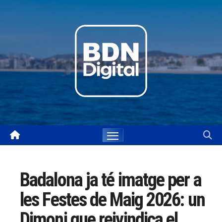
Skip
to
content
Badalona ja té imatge per a
les Festes de Maig 2026: un
Dimoni que reivindica el