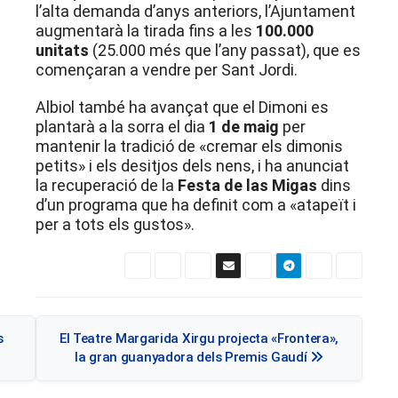
l’alta demanda d’anys anteriors, l’Ajuntament
augmentarà la tirada fins a les
100.000
unitats
(25.000 més que l’any passat), que es
començaran a vendre per Sant Jordi.
Albiol també ha avançat que el Dimoni es
plantarà a la sorra el dia
1 de maig
per
mantenir la tradició de «cremar els dimonis
petits» i els desitjos dels nens, i ha anunciat
la recuperació de la
Festa de las Migas
dins
d’un programa que ha definit com a «atapeït i
per a tots els gustos».
Navegació
s
El Teatre Margarida Xirgu projecta «Frontera»,
d'entrades
la gran guanyadora dels Premis Gaudí