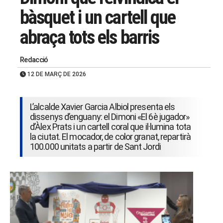
bàsquet i un cartell que
abraça tots els barris
Redacció
12 DE MARÇ DE 2026
L’alcalde Xavier Garcia Albiol presenta els
dissenys d’enguany: el Dimoni «El 6è jugador»
d’Àlex Prats i un cartell coral que il·lumina tota
la ciutat. El mocador, de color granat, repartirà
100.000 unitats a partir de Sant Jordi