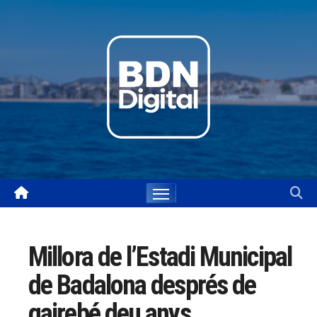
Skip
to
content
Millora de l’Estadi Municipal
de Badalona després de
gairebé deu anys