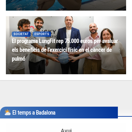
SOCIETAT
ESPORTS
El programa LungFit rep 75.000 euros per avaluar
els beneficis de l’exercici físic en el càncer de
pulmó
El temps a Badalona