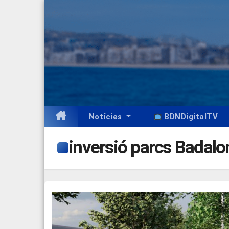
Skip
to
content
Notícies
BDNDigitalTV
inversió parcs Badalo